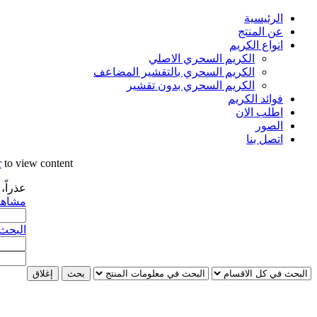
الرئيسية
عن المنتج
انواع الكريم
الكريم السحري الاصلي
الكريم السحري بالتقشير المضاعف
الكريم السحري بدون تقشير
فوائد الكريم
اطلب الان
الصور
اتصل بنا
r
to view content.
عذراً،
مشاهد
البحث 